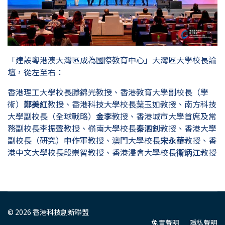
「建設粵港澳大灣區成為國際教育中心」大灣區大學校長論
壇，從左至右：
香港理工大學校長滕錦光教授、香港教育大學副校長（學
術）
鄭美紅
教授、香港科技大學校長葉玉如教授、南方科技
大學副校長（全球戰略）
金李
教授、香港城市大學首席及常
務副校長李振聲教授、嶺南大學校長
秦泗釗
教授、香港大學
副校長（研究）申作軍教授、澳門大學校長
宋永華
教授、香
港中文大學校長段崇智教授、香港浸會大學校長
衞炳江
教授
© 2026 香港科技創新聯盟
免責聲明
隱私聲明