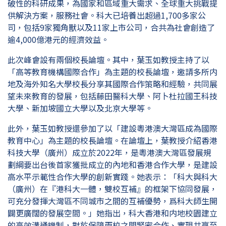
破性的科研成果，為國家和區域重大需求、全球重大挑戰提
供解決方案，服務社會。科大已培養出超過1,700多家公
司，包括9家獨角獸以及11家上市公司，合共為社會創造了
逾4,000億港元的經濟效益。
此次峰會設有兩個校長論壇。其中，葉玉如教授主持了以
「高等教育機構國際合作」為主題的校長論壇，邀請多所内
地及海外知名大學校長分享其國際合作策略和經驗，共同展
望未來教育的發展，包括藤田醫科大學、阿卜杜拉國王科技
大學、新加坡國立大學以及北京大學等。
此外，葉玉如教授還參加了以「建設粵港澳大灣區成為國際
教育中心」為主題的校長論壇。在論壇上，葉教授介紹香港
科技大學（廣州）成立於2022年，是粵港澳大灣區發展規
劃綱要出台後首家獲批成立的內地和香港合作大學，是建設
高水平示範性合作大學的創新實踐。她表示：「科大與科大
（廣州）在『港科大一體，雙校互補』的框架下協同發展，
可充分發揮大灣區不同城市之間的互補優勢，爲科大師生開
闢更廣闊的發展空間。」她指出，科大香港和内地校園建立
的高效溝通機制，對於保障兩校之間緊密合作、實現共贏至