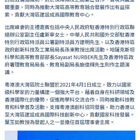
關重要，同時為推動大灣區高等教育融合發展作出有益探
索，貢獻大灣區建設成爲國際教育中心。
出席峰會的主禮嘉賓包括中央人民政府駐香港特別行政區聯
絡辦公室副主任盧新寧女士，中華人民共和國外交部駐香港
特別行政區特派員公署副特派員方建明先生，以及香港特區
政府創新科技及工業局局長孫東教授出席活動。哈薩克斯坦
科學和高等教育部部長Sayasat NURBEK先生及香港特區政
府署理教育局局長、教育局副局長施俊輝先生則作主題演
講。
粵港澳大灣區院士聯盟於2021年4月1日成立，致力以國家
級科學家的力量構建一個強大平台，藉着自身在科研領域及
香港國際化的優勢，促進跨學科交流合作，同時推動科技教
育和科學普及活動，支撐粵港澳創科協同發展，助力香港以
至大灣區建設成爲國際科技創新中心，貢獻國家科技發展。
葉玉如教授為發起人之一並擔任首屆理事會主席。