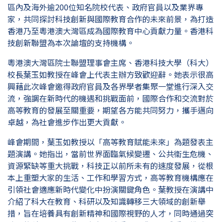
區內及海外逾200位知名院校代表、政府官員以及業界專
家，共同探討科技創新與國際教育合作的未來前景，為打造
香港乃至粵港澳大灣區成為國際教育中心貢獻力量。香港科
技創新聯盟為本次論壇的支持機構。
粵港澳大灣區院士聯盟理事會主席、香港科技大學（科大）
校長葉玉如教授在峰會上代表主辦方致歡迎辭。她表示很高
興藉此次峰會邀得政府官員及各界學者集聚一堂進行深入交
流，強調在新時代的機遇和挑戰面前，國際合作和交流對於
高等教育的發展至關重要，期望各方能共同努力，攜手邁向
卓越，為社會進步作出更大貢獻。
峰會期間，葉玉如教授以「高等教育賦能未來」為題發表主
題演講。她指出，當前世界面臨氣候變遷、公共衞生危機、
資源緊缺等重大挑戰，科技正以前所未有的速度發展，從根
本上重塑大家的生活、工作和學習方式，高等教育機構應在
引領社會適應新時代變化中扮演關鍵角色。葉教授在演講中
介紹了科大在教育、科研以及知識轉移三大領域的創新舉
措，旨在培養具有創新精神和國際視野的人才，同時通過突